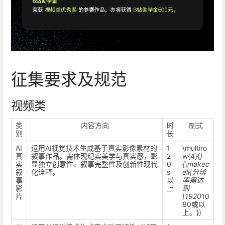
征集要求及规范
视频类
类
内容方向
时
制式
别
长
AI
运用AI视觉技术生成基于真实影像素材的
1
\multiro
真
叙事作品。需体现纪实美学与真实感，彰
2
w{4}{
}
实
显独立创意性、叙事完整性及创新性现代
0
{\makec
叙
化诠释。
s
ell{分辨
事
以
率需达
影
上
到
片
\1920
10
80或以
上。}}