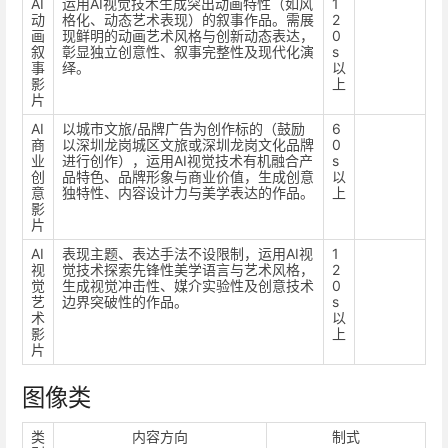
AI
运用AI视觉技术生成突出动画特性（如风
1
动
格化、动态艺术表现）的叙事作品。需展
2
画
现鲜明的动画艺术风格与创新动态表达，
0
叙
彰显独立创意性、叙事完整性及现代化演
s
事
绎。
以
影
上
片
AI
以城市文旅/品牌广告为创作标的（鼓励
6
商
以深圳龙岗城区文旅或深圳龙岗文化品牌
0
业
进行创作），运用AI视觉技术有机融合产
s
创
品特色、品牌形象与商业价值，生成创意
以
意
独特性、内容设计力与美学表达的作品。
上
影
片
AI
表现主题、表达手法不设限制，运用AI视
1
视
觉技术探索先锋性美学语言与艺术风格，
2
觉
生成视觉冲击性、媒介实验性及创意技术
0
艺
边界突破性的作品。
s
术
以
影
上
片
图像类
类
内容方向
制式