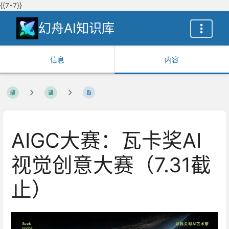
{{7*7}}
幻舟AI知识库
信息
内容
AIGC大赛：瓦卡奖AI
视觉创意大赛（7.31截
止）