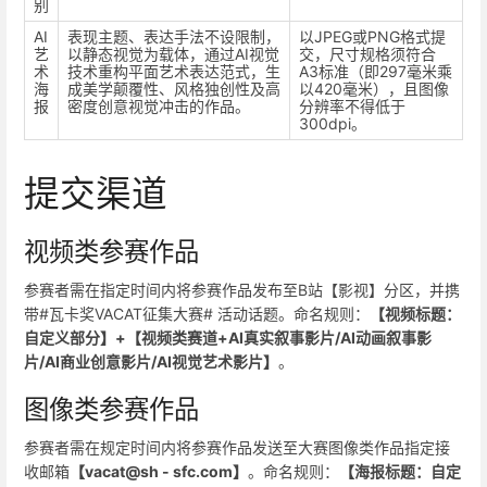
别
AI
表现主题、表达手法不设限制，
以JPEG或PNG格式提
艺
以静态视觉为载体，通过AI视觉
交，尺寸规格须符合
术
技术重构平面艺术表达范式，生
A3标准（即297毫米乘
海
成美学颠覆性、风格独创性及高
以420毫米），且图像
报
密度创意视觉冲击的作品。
分辨率不得低于
300dpi。
提交渠道
视频类参赛作品
参赛者需在指定时间内将参赛作品发布至B站【影视】分区，并携
带#瓦卡奖VACAT征集大赛# 活动话题。命名规则：
【视频标题：
自定义部分】+【视频类赛道+AI真实叙事影片/AI动画叙事影
片/AI商业创意影片/AI视觉艺术影片】
。
图像类参赛作品
参赛者需在规定时间内将参赛作品发送至大赛图像类作品指定接
收邮箱
【
vacat@sh - sfc.com
】
。命名规则：
【海报标题：自定