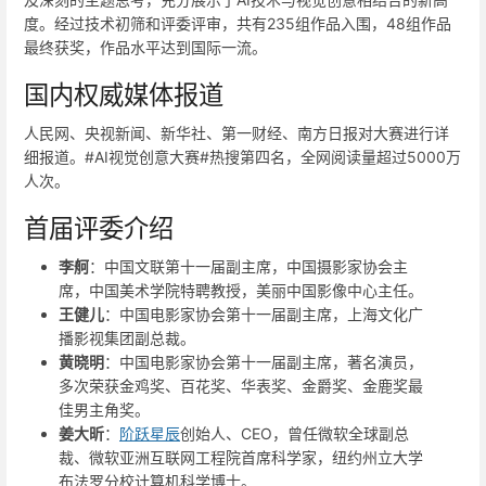
度。经过技术初筛和评委评审，共有235组作品入围，48组作品
最终获奖，作品水平达到国际一流。
国内权威媒体报道
人民网、央视新闻、新华社、第一财经、南方日报对大赛进行详
细报道。#AI视觉创意大赛#热搜第四名，全网阅读量超过5000万
人次。
首届评委介绍
李舸
：中国文联第十一届副主席，中国摄影家协会主
席，中国美术学院特聘教授，美丽中国影像中心主任。
王健儿
：中国电影家协会第十一届副主席，上海文化广
播影视集团副总裁。
黄晓明
：中国电影家协会第十一届副主席，著名演员，
多次荣获金鸡奖、百花奖、华表奖、金爵奖、金鹿奖最
佳男主角奖。
姜大昕
：
阶跃星辰
创始人、CEO，曾任微软全球副总
裁、微软亚洲互联网工程院首席科学家，纽约州立大学
布法罗分校计算机科学博士。