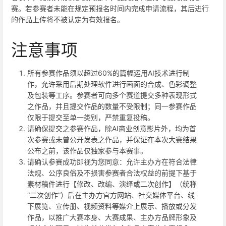
赛。若参赛者未能在规定预报名时间内完成申请流程，其后进行
的作品上传将不被认定为有效报名。
注意事项
所有参赛作品须以超过60%的篇幅运用AI技术进行制
作，允许采用后期处理软件进行画面的合成、色彩调整
及包装等工序。参赛者可向多个赛道提交多种表现形式
之作品，并且提交作品的数量不受限制；同一参赛作品
仅限于提交至单一类别，严禁重复投稿。
请确保提交之参赛作品，除AI商业创意影片外，均为首
次参赛或未曾公开发表之作品，并保证在本次大赛结果
公布之前，该作品仅独家参与本赛事。
请确认参赛成功即视为您同意：允许主办方在符合法律
法规、公序良俗及不损害参赛者合法权益的前提下基于
素材稿件进行【修改、改编、演绎或二次创作】（统称
“二次创作”）后在主办方官方网站、社交媒体平台、线
下展览、宣传册、视频资料等媒介上展示、播放或分发
作品，以推广大赛本身、大赛成果、主办方品牌形象及