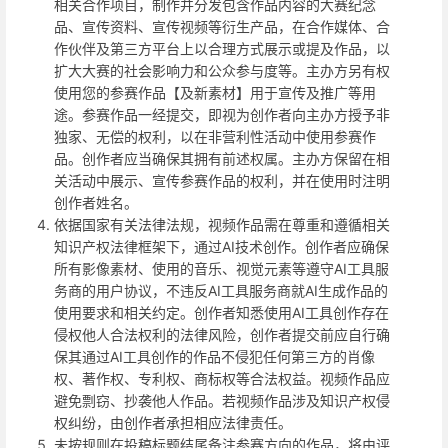
相关合作项目，制作并分发包含作品内容的大赛纪念
品、宣传资料、宣传视频等衍生产品，在合作媒体、合
作伙伴及第三方平台上以合理方式展示或提及作品，以
扩大大赛的社会影响力和公众参与度等。主办方另有权
使用您的参赛作品【及新素材】用于宣传及推广等用
途。参赛作品一经提交，即视为创作者向主办方授予非
独家、无偿的权利，以在非营利性活动中使用参赛作
品。创作者应当确保其拥有前述权属。主办方保留在相
关活动中展示、宣传参赛作品的权利，并在使用时注明
创作者姓名。
依据国家有关法律法规，视频作品需在尊重和遵循相关
知识产权法律框架下，通过AI技术创作。创作者应确保
所有影像素材、使用的音乐、视觉元素等遵守AI工具服
务商的用户协议，不违反AI工具服务商就AI生成作品的
使用要求和相关约定。创作者知悉使用AI工具创作存在
侵权他人合法权利的法律风险，创作者提交前应自行确
保其通过AI工具创作的作品不侵犯任何第三方的肖像
权、著作权、专利权、商标权等合法权益。视频作品应
避免剽窃、抄袭他人作品。若视频作品涉及知识产权侵
权纠纷，由创作者承担相应法律责任。
未按规则在投稿标题结尾备注参赛方向的作品，将由评