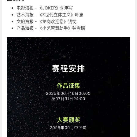
电影海报 - 《JOKER》沈宇程
艺术海报 - 《Z世代立体主义》叶忠
文旅海报 - 《龙岗欢迎您》钱忱
产品海报 - 《小艺智慧助手》钟雪瑞